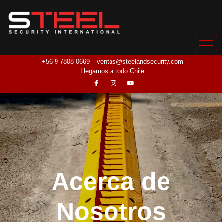
+56 9 7808 0669
ventas@steelandsecurity.com
Llegamos a todo Chile
Acerca de
Nosotros