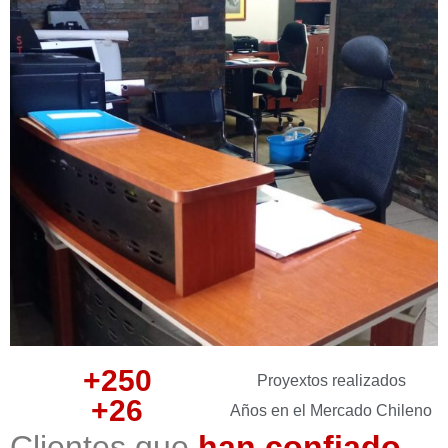
+
250
Proyextos realizados
+
26
Años en el Mercado Chileno
Clientes que
han confiado