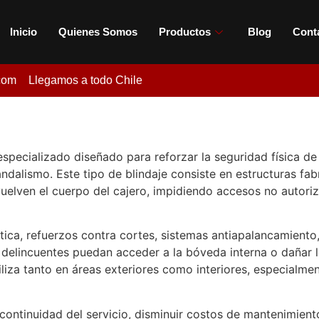
Inicio
Quienes Somos
Productos
Blog
Cont
com
Llegamos a todo Chile
especializado diseñado para reforzar la seguridad física de
ndalismo. Este tipo de blindaje consiste en estructuras fab
elven el cuerpo del cajero, impidiendo accesos no autoriz
stica, refuerzos contra cortes, sistemas antiapalancamiento
ue delincuentes puedan acceder a la bóveda interna o dañar
iliza tanto en áreas exteriores como interiores, especialme
ontinuidad del servicio, disminuir costos de mantenimiento 